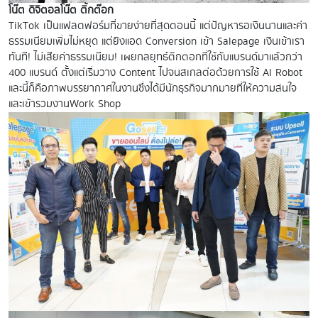
โน๊ต ดิจิตอลโน๊ต ติ้กต๊อก
TikTok เป็นแฟลตฟอร์มที่ขายง่ายที่สุดตอนนี้ แต่ปัญหารอเงินนานและค่า
ธรรมเนียมเพิ่มไม่หยุด แต่ยิงแอด Conversion เข้า Salepage เงินเข้าเรา
ทันที! ไม่เสียค่าธรรมเนียม! เผยกลยุทธ์ติกตอกที่ใช้กับแบรนด์มาแล้วกว่า
400 แบรนด์ ตั้งแต่เริ่มวาง Content ไปจนสเกลต่อด้วยการใช้ AI Robot
และนี้ก็คือภาพบรรยากาศในงานซึ่งได้มีนักธุรกิจมากมายที่ให้ความสนใจ
และเข้ารวมงานWork Shop