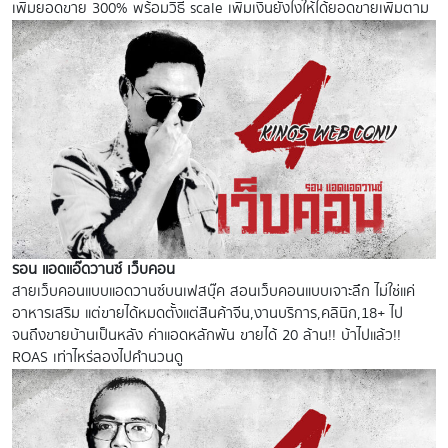
เพิ่มยอดขาย 300% พร้อมวิธี scale เพิ่มเงินยังไงให้ได้ยอดขายเพิ่มตาม
รอน แอดแอ๊ดวานซ์ เว็บคอน
สายเว็บคอนแบบแอดวานซ์บนเฟสบุ๊ค สอนเว็บคอนแบบเจาะลึก ไม่ใช่แค่
อาหารเสริม แต่ขายได้หมดตั้งแต่สินค้าจีน,งานบริการ,คลินิก,18+ ไป
จนถึงขายบ้านเป็นหลัง ค่าแอดหลักพัน ขายได้ 20 ล้าน!! บ้าไปแล้ว!!
ROAS เท่าไหร่ลองไปคำนวนดู