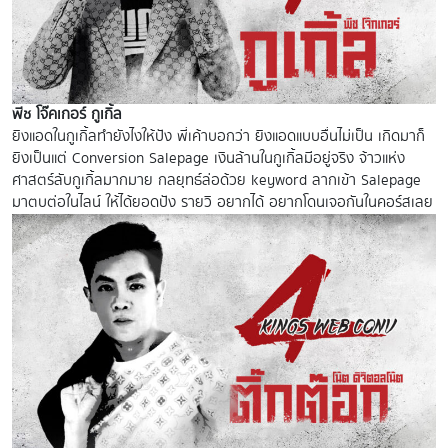
พีช โจ๊คเกอร์ กูเกิ้ล
ยิงแอดในกูเกิ้ลทำยังไงให้ปัง พี่เค้าบอกว่า ยิงแอดแบบอื่นไม่เป็น เกิดมาก็
ยิงเป็นแต่ Conversion Salepage เงินล้านในกูเกิ้ลมีอยู่จริง จ้าวแห่ง
ศาสตร์ลับกูเกิ้ลมากมาย กลยุทธ์ล่อด้วย keyword ลากเข้า Salepage
มาตบต่อในไลน์ ให้ได้ยอดปัง รายวิ อยากได้ อยากโดนเจอกันในคอร์สเลย